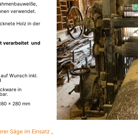
zrahmenbauweiße,
ionen verwendet.
cknete Holz in der
t verarbeitet und
 auf Wunsch inkl.
d
ockware in
bar.
 180 x 280 mm
erer Säge im Einsatz „